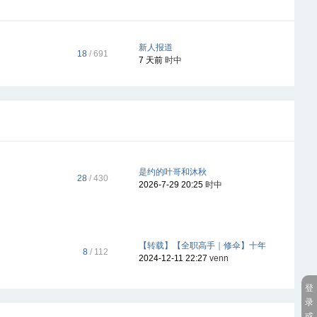
新人报道
18
/ 691
7 天前
时中
是约的叶哥和沐秋
28
/ 430
2026-7-29 20:25
时中
【转载】【全职高手｜修伞】十年
8
/ 112
2024-12-11 22:27
venn
登
录
或