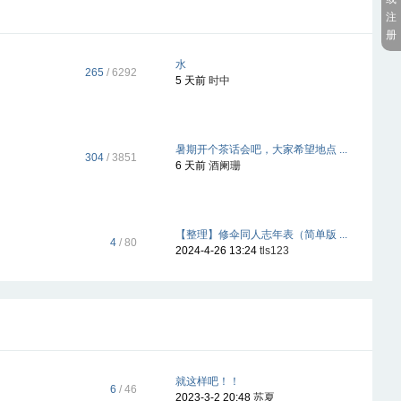
注
册
水
265
/ 6292
5 天前
时中
暑期开个茶话会吧，大家希望地点 ...
304
/ 3851
6 天前
酒阑珊
【整理】修伞同人志年表（简单版 ...
4
/ 80
2024-4-26 13:24
tls123
就这样吧！！
6
/ 46
2023-3-2 20:48
苏夏