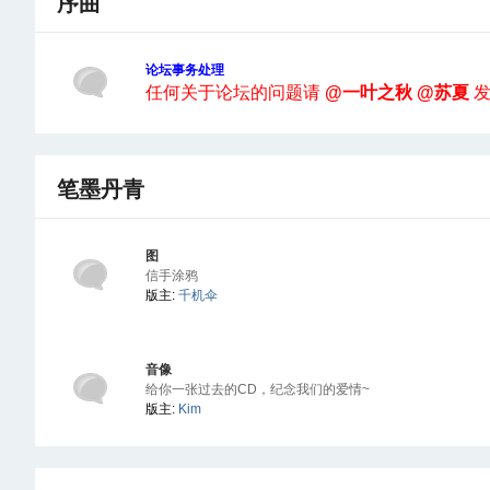
序曲
论坛事务处理
任何关于论坛的问题请
@一叶之秋 @苏夏
发
笔墨丹青
图
信手涂鸦
版主:
千机伞
音像
给你一张过去的CD，纪念我们的爱情~
版主:
Kim