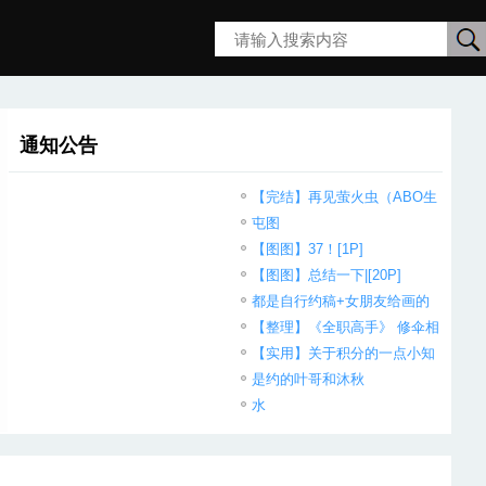
搜
通知公告
索
【完结】再见萤火虫（ABO生
子）
屯图
【图图】37！[1P]
【图图】总结一下|[20P]
都是自行约稿+女朋友给画的
【整理】《全职高手》 修伞相
关内容
【实用】关于积分的一点小知
识
是约的叶哥和沐秋
水
经验水帖