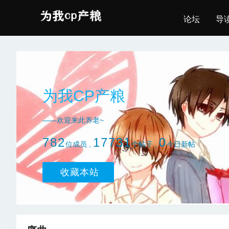
论坛
导
为我CP产粮
——欢迎来此养老~
782
17731
0
位成员 ,
个帖子 ,
今日新帖
收藏本站